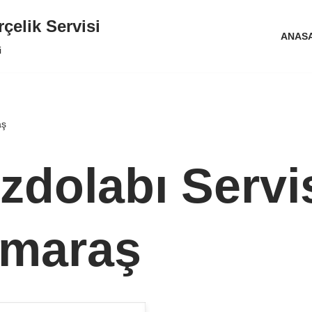
elik Servisi
ANAS
i
aş
zdolabı Servis
maraş