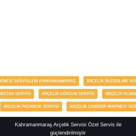
AKINESI SERVISLERI KAHRAMANMARAŞ
ARÇELIK BUZDOLABI S
BISTAN SERVISI
ARÇELIK GÖKSUN SERVISI
ARÇELIK KLIM
ARÇELIK PAZARCIK SERVISI
ARÇELIK ÇAMAŞIR MAKINESI SE
Kahramanmaraş Arçelik Servisi
Özel Servis ile
güçlendirilmiştir