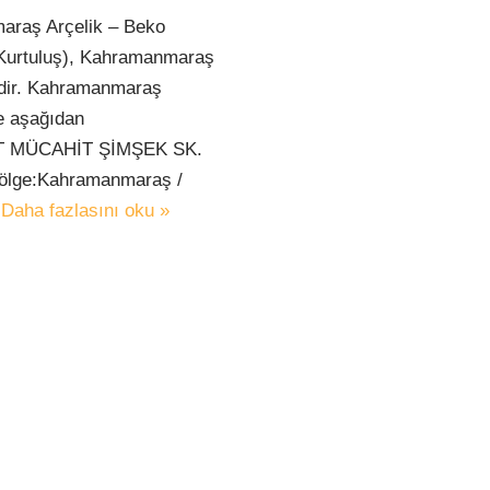
maraş Arçelik – Beko
Kurtuluş), Kahramanmaraş
tedir. Kahramanmaraş
re aşağıdan
HİT MÜCAHİT ŞİMŞEK SK.
ölge:Kahramanmaraş /
…
Daha fazlasını oku »